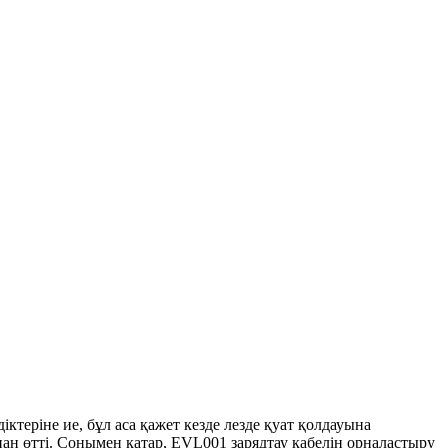
іктеріне ие, бұл аса қажет кезде лезде қуат қолдауына
н өтті. Сонымен қатар, EVL001 зарядтау кабелін орналастыру