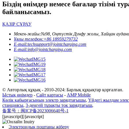
Біздің өнімдер немесе бағалар тізімі тур
байланысамыз.
ҚАЗІР СҰРАУ
Мекен-жайы:
№98, Оңтүстік Дунфу жолы, Хайцан аудан
Ұялы телефон:
+86 18959279732
E-mail:
techsupport@jointcharging.com
E-mail:
info@jointcharging.com
© Авторлық құқық - 2010-2024: Барлық құқықтар қорғалған.
Ыстық өнімдер
-
Сайт картасы
-
AMP Mobile
Көлік қабырғасының электр зарядтағышы
,
Үйдегі жылдам элек
станциясы
,
3-деңгей тұрақты ток зарядтағыш
,
备案号：闽ICP备2023006640号-1
[javascript]
[/javascript]
Электрондық поштаны жіберу