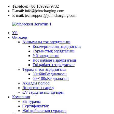
Телефон: +86 18959279732
E-mail: info@jointcharging.com
E-mail: techsupport@jointcharging.com
Үй
Өнімдер
Айнымалы ток зарядтағыш
Коммерциялық зарядтағыш
Тұрмыстық зарядтағыш
Үй зарядтағыш
Қос қабырға зарядтағыш
Екі қабатты зарядтағыш
Тұрақты ток зарядтағыш
30~60кВт диапазон
60~180кВт диапазон
Ақылды полюс
Энергияны сақтау
EV зарядтағыш тұғыры
Компания
Біз туралы
Сертификаттау
Жиі қойылатын сұрақтар