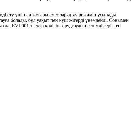
емді ету үшін ең жоғары емес зарядтау режимін ұсынады.
тауға болады, бұл уақыт пен күш-жігерді үнемдейді. Сонымен
ыз да, EVL001 электр көлігін зарядтаудың сенімді серіктесі