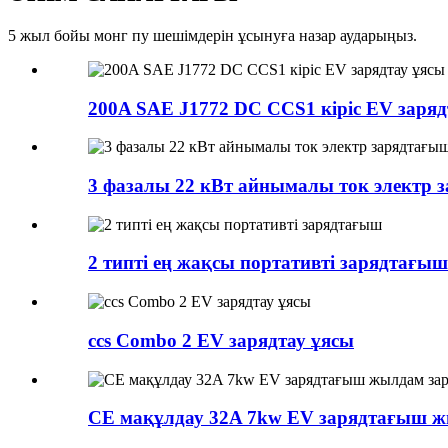
5 жыл бойы монг пу шешімдерін ұсынуға назар аударыңыз.
200A SAE J1772 DC CCS1 кіріс EV заряд
3 фазалы 22 кВт айнымалы ток электр з
2 типті ең жақсы портативті зарядтағыш
ccs Combo 2 EV зарядтау ұясы
CE мақұлдау 32A 7kw EV зарядтағыш ж