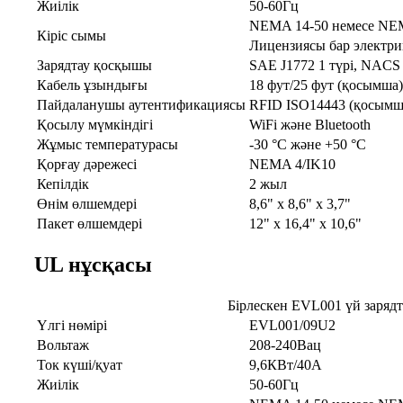
Жиілік
50-60Гц
NEMA 14-50 немесе NEM
Кіріс сымы
Лицензиясы бар электри
Зарядтау қосқышы
SAE J1772 1 түрі, NAC
Кабель ұзындығы
18 фут/25 фут (қосымша)
Пайдаланушы аутентификациясы
RFID ISO14443 (қосымш
Қосылу мүмкіндігі
WiFi және Bluetooth
Жұмыс температурасы
-30 °C және +50 °C
Қорғау дәрежесі
NEMA 4/IK10
Кепілдік
2 жыл
Өнім өлшемдері
8,6" x 8,6" x 3,7"
Пакет өлшемдері
12" x 16,4" x 10,6"
UL нұсқасы
Бірлескен EVL001 үй заряд
Үлгі нөмірі
EVL001/09U2
Вольтаж
208-240Вац
Ток күші/қуат
9,6КВт/40А
Жиілік
50-60Гц