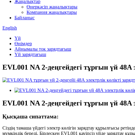
Жаңалықтар
Өнеркәсіп жаңалықтары
Компания жаңалықтары
Байланыс
English
Үй
Өнімдер
Айнымалы ток зарядтағыш
Үй зарядтағыш
EVL001 NA 2-деңгейдегі тұрғын үй 48A 
EVL001 NA 2-деңгейдегі тұрғын үй 48A 
Қысқаша сипаттама:
Сіздің тамаша үйдегі электр көлігін зарядтау құрылғысы ретінд
мүмкіндік береді. Бірлескен EVL001 қауіпсіз үйде зарядтау 