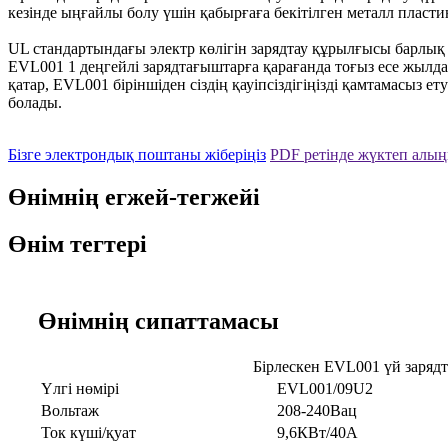
кезінде ыңғайлы болу үшін қабырғаға бекітілген металл пласти
UL стандартындағы электр көлігін зарядтау құрылғысы барлық э
EVL001 1 деңгейлі зарядтағыштарға қарағанда тоғыз есе жылда
қатар, EVL001 біріншіден сіздің қауіпсіздігіңізді қамтамасыз е
болады.
Бізге электрондық поштаны жіберіңіз
PDF ретінде жүктеп алы
Өнімнің егжей-тегжейі
Өнім тегтері
Өнімнің сипаттамасы
Бірлескен EVL001 үй заряд
Үлгі нөмірі
EVL001/09U2
Вольтаж
208-240Вац
Ток күші/қуат
9,6КВт/40А