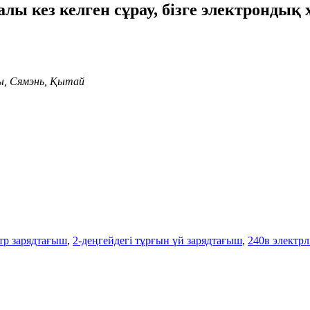
алы кез келген сұрау, бізге электрондық ха
ы, Сямэнь, Қытай
тр зарядтағыш
,
2-деңгейдегі тұрғын үй зарядтағыш
,
240в электрл