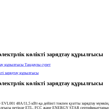
электрлік көлікті зарядтау құрылғысы
электрлік көлікті зарядтау құрылғысы
е EVL001 48А/11,5 кВт-қа дейінгі токпен қуатты зарядтау мүмкінд
құрылғысы ретінде ETL, FCC және ENERGY STAR сертификаттарына