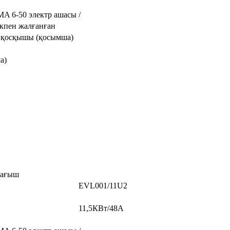
A 6-50 электр ашасы
/
кпен жалғанған
S қосқышы (қосымша)
а)
тағыш
EVL001/11U2
11,5КВт/48А