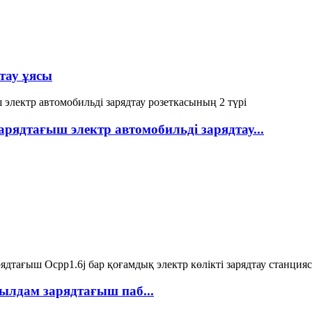
тау ұясы
арядтағыш электр автомобильді зарядтау...
ылдам зарядтағыш паб...