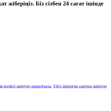
т жіберіңіз. Біз сізбен 24 сағат ішінде
ік көлікті зарядтау құрылғысы
,
Үйге арналған сыртқы зарядтау