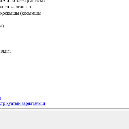
A 6-50 электр ашасы
/
кпен жалғанған
S қосқышы (қосымша)
а)
ілдігі
ы
ктр қуатын зарядтағыш