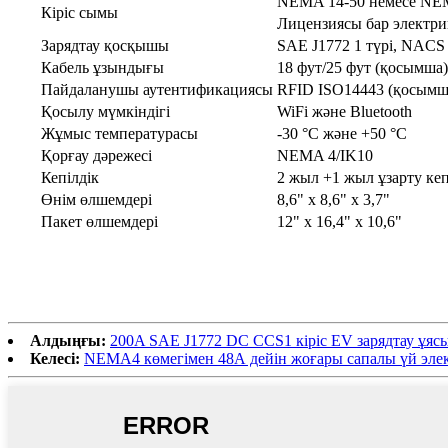
NEMA 14-50 немесе NEM
Кіріс сымы
Лицензиясы бар электри
Зарядтау қосқышы
SAE J1772 1 түрі, NAC
Кабель ұзындығы
18 фут/25 фут (қосымша)
Пайдаланушы аутентификациясы
RFID ISO14443 (қосымш
Қосылу мүмкіндігі
WiFi және Bluetooth
Жұмыс температурасы
-30 °C және +50 °C
Қорғау дәрежесі
NEMA 4/IK10
Кепілдік
2 жыл +1 жыл ұзарту кеп
Өнім өлшемдері
8,6" x 8,6" x 3,7"
Пакет өлшемдері
12" x 16,4" x 10,6"
Алдыңғы:
200A SAE J1772 DC CCS1 кіріс EV зарядтау ұяс
Келесі:
NEMA4 көмегімен 48А дейін жоғары сапалы үй эле