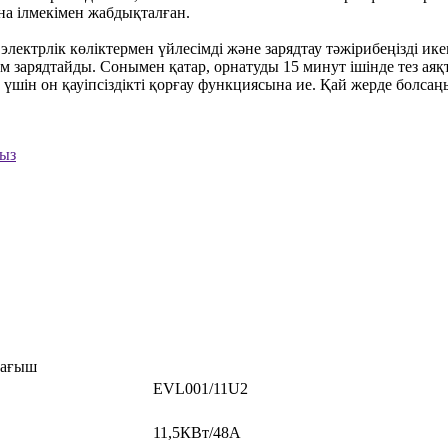
на ілмекімен жабдықталған.
лектрлік көліктермен үйлесімді және зарядтау тәжірибеңізді ик
м зарядтайды. Сонымен қатар, орнатуды 15 минут ішінде тез аяқ
ту үшін он қауіпсіздікті қорғау функциясына ие. Қай жерде болсаң
ңыз
тағыш
EVL001/11U2
11,5КВт/48А